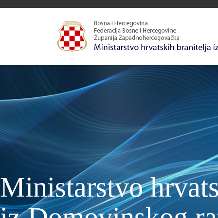
Ministarstvo hrvats
iz Domovinskog ra