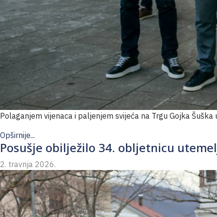
Polaganjem vijenaca i paljenjem svijeća na Trgu Gojka Šuška u
Opširnije...
Posušje obilježilo 34. obljetnicu uteme
2. travnja 2026.