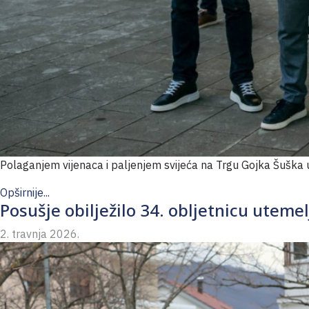
Polaganjem vijenaca i paljenjem svijeća na Trgu Gojka Šuška u
Opširnije...
Posušje obilježilo 34. obljetnicu uteme
2. travnja 2026.