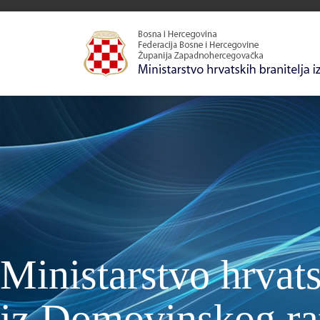
Ministarstvo hrvats
iz Domovinskog ra